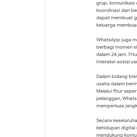
grup, komunikasi 
koordinasi dan be
dapat membuat gr
keluarga membuat
WhatsApp juga m
berbagi momen sin
dalam 24 jam. Fitu
interaksi sosial y
Dalam bidang bis
usaha dalam berin
Melalui fitur sepe
pelanggan, WhatsA
memperluas jangk
Secara keseluruh
kehidupan digital
mendukung komunik