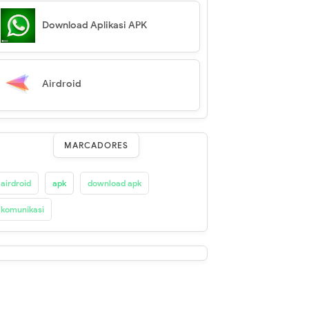
Download Aplikasi APK
Airdroid
MARCADORES
airdroid
apk
download apk
komunikasi