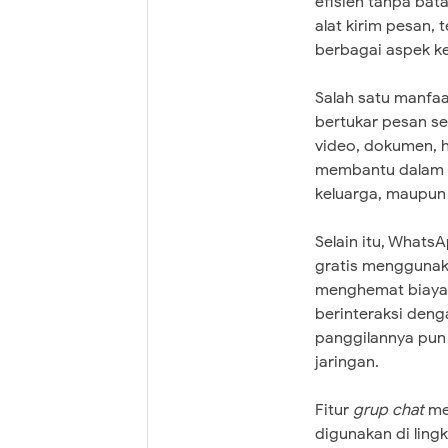
efisien tanpa bat
alat kirim pesan, 
berbagai aspek k
Salah satu manfa
bertukar pesan se
video, dokumen, h
membantu dalam m
keluarga, maupun
Selain itu, Whats
gratis menggunaka
menghemat biaya 
berinteraksi denga
panggilannya pun
jaringan.
Fitur
grup chat
me
digunakan di ling