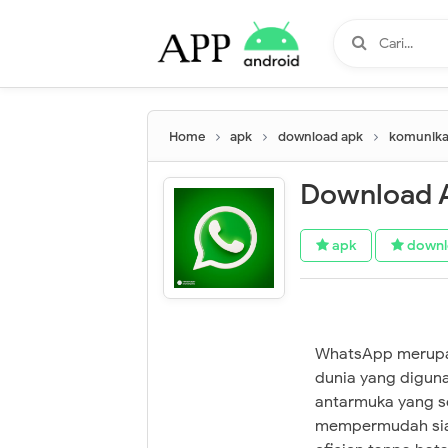
Home
apk
download apk
komunika
Download A
apk
downl
WhatsApp merupaka
dunia yang diguna
antarmuka yang se
mempermudah siap